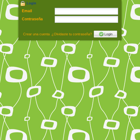
Login
Email
Contraseña
Crear una cuenta
¿Olvidaste tu contraseña?
Login