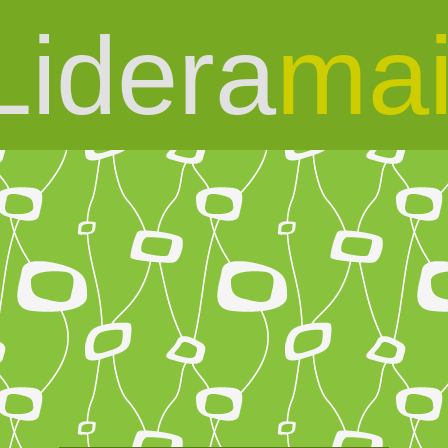
Lidera
mai